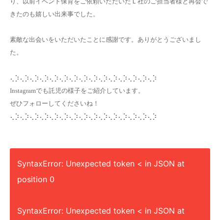
り、以前イベント保育をご依頼いただいたＬ社のご担当者様と再会で
きたのも嬉しい出来事でした。
素敵な出会いをいただいたことに感謝です。ありがとうございまし
た。
⢄⡱⢄⡱⢄⡱⢄⡱⢄⡱⢄⡱⢄⡱⢄⡱⢄⡱⢄⡱⢄⡱⢄⡱⢄⡱⢄⡱⢄⡱
Instagramでも託児の様子をご紹介しています。
ぜひフォローしてくださいね！
⢄⡱⢄⡱⢄⡱⢄⡱⢄⡱⢄⡱⢄⡱⢄⡱⢄⡱⢄⡱⢄⡱⢄⡱⢄⡱⢄⡱⢄⡱
⠀ ⠀
SyntaxError: Unexpected token < in JSON at
position 0
SyntaxError: Unexpected token < in JSON at