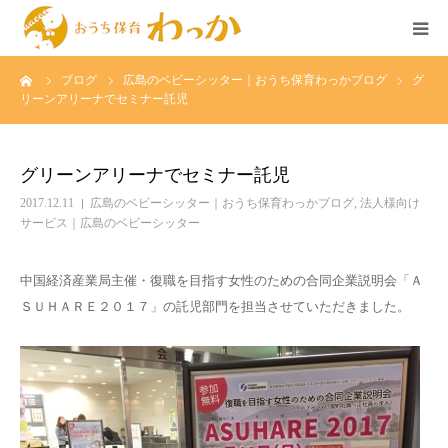
ーム
ブログ
広島のベビーシッター｜おうち保育わっかブログ
グ
TOP
リーンアリーナでセミナー託児
事業について
グリーンアリーナでセミナー託児
個人様の託児
2017.12.11
広島のベビーシッター｜おうち保育わっかブログ
,
法人様向け
サービス｜広島のベビーシッター
法人様の託児
中国経済産業局主催・復職を目指す女性のための合同企業説明会「Ａ
ＳＵＨＡＲＥ２０１７」の託児部門を担当させていただきました。
広島のベビーシッター求人
イベント