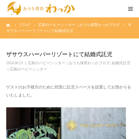
ーム
ブログ
広島のベビーシッター｜おうち保育わっかブログ
ザ
TOP
サウスハーバーリゾートにて結婚式託児
事業について
ザサウスハーバーリゾートにて結婚式託児
個人様の託児
2024.06.23
広島のベビーシッター｜おうち保育わっかブログ
,
結婚式託児
｜広島のベビーシッター
法人様の託児
ゲストのお子様方のために控室に託児スペースを設置してお預かりを
いたしました。
広島のベビーシッター求人
イベント