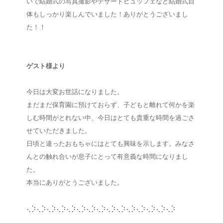
いで結婚式の写真撮影やデザートビュッフェなど結婚式自
体もしっかり楽しんでいました！ありがとうございまし
た！！
⠀
ゲスト様より
今日は大変お世話になりました。
まだまだ保育園に預けておらず、子どもと離れて何かを楽
しむ時間がとれない中、今日はとても貴重な時間を過ごさ
せていただきました。
日頃と違ったおもちゃにはとても興味を示します。みなさ
んとの触れ合いが息子にとって有意義な時間になりまし
た。
本当にありがとうございました。
⢄⡱⢄⡱⢄⡱⢄⡱⢄⡱⢄⡱⢄⡱⢄⡱⢄⡱⢄⡱⢄⡱⢄⡱⢄⡱⢄⡱⢄⡱