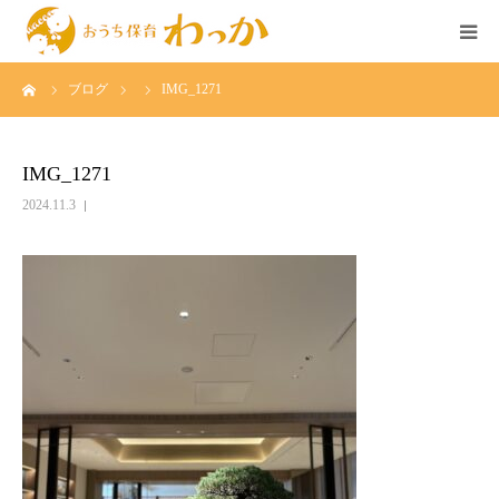
ーム
ブログ
IMG_1271
TOP
事業について
IMG_1271
2024.11.3
個人様の託児
法人様の託児
広島のベビーシッター求人
イベント