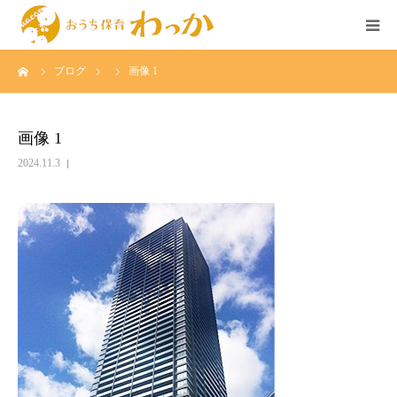
ーム
ブログ
画像 1
TOP
事業について
画像 1
2024.11.3
個人様の託児
法人様の託児
広島のベビーシッター求人
イベント