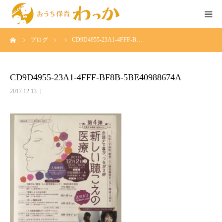
ーム
ブログ
CD9D4955-23A1-4FFF-B…
TOP
事業について
CD9D4955-23A1-4FFF-BF8B-5BE40988674A
2017.12.13
個人様の託児
法人様の託児
広島のベビーシッター求人
イベント