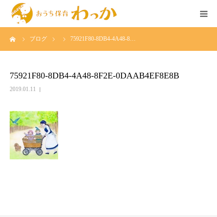
ーム
ブログ
75921F80-8DB4-4A48-8…
TOP
事業について
75921F80-8DB4-4A48-8F2E-0DAAB4EF8E8B
2019.01.11
個人様の託児
法人様の託児
広島のベビーシッター求人
イベント