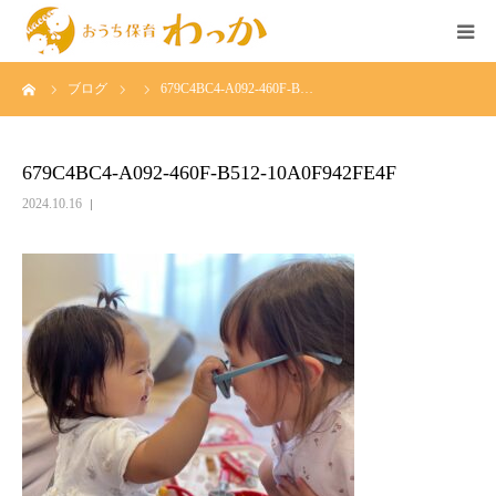
ーム
ブログ
679C4BC4-A092-460F-B…
TOP
事業について
679C4BC4-A092-460F-B512-10A0F942FE4F
2024.10.16
個人様の託児
法人様の託児
広島のベビーシッター求人
イベント