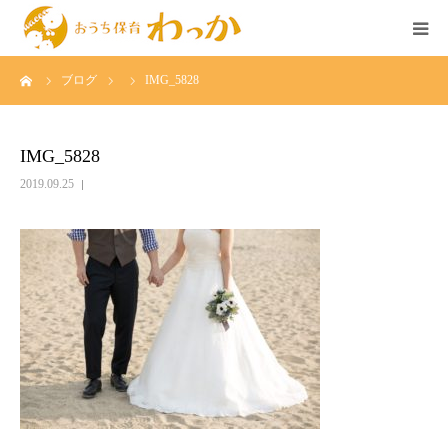
ーム
ブログ
IMG_5828
TOP
事業について
IMG_5828
2019.09.25
個人様の託児
法人様の託児
広島のベビーシッター求人
イベント