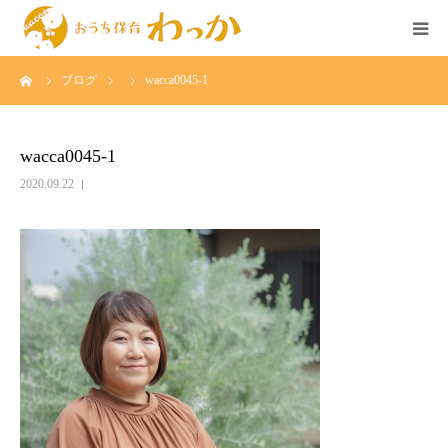
ーム
ブログ
wacca0045-1
TOP
事業について
wacca0045-1
2020.09.22
個人様の託児
法人様の託児
広島のベビーシッター求人
イベント