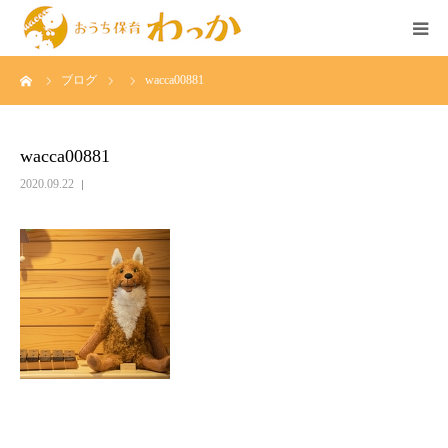
ーム
ブログ
wacca00881
TOP
事業について
wacca00881
2020.09.22
個人様の託児
法人様の託児
広島のベビーシッター求人
イベント